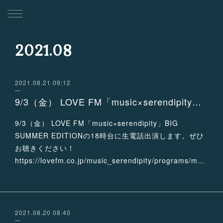
2021
.
08
2021.08.21 09:12
9/3（金） LOVE FM「music×serendipity」BIG SUMMER EDITIONに生電話出演！
9/3（金） LOVE FM「music×serendipity」BIG
SUMMER EDITIONの18時台に生電話出演します。ぜひ
お聴きください！
https://lovefm.co.jp/music_serendipity/programs/m…
2021.08.20 08:40