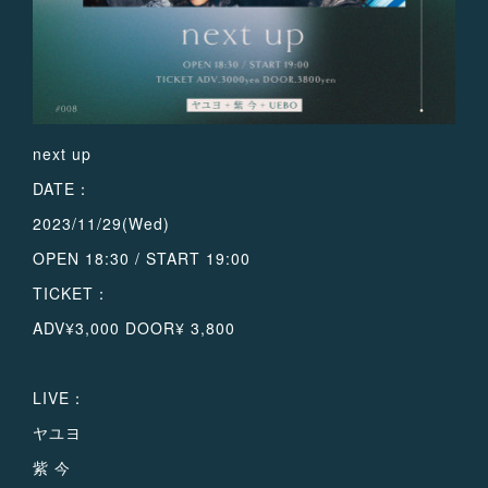
next up
DATE：
2023/11/29(Wed)
OPEN 18:30 / START 19:00
TICKET：
ADV¥3,000 DOOR¥ 3,800
LIVE：
ヤユヨ
紫 今