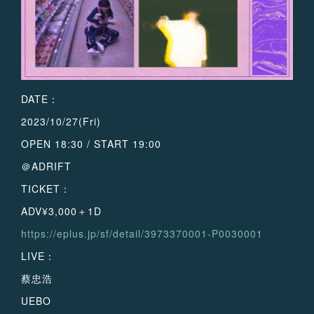
DATE：
2023/10/27(Fri)
OPEN 18:30 / START 19:00
＠ADRIFT
TICKET：
ADV¥3,000＋1D
https://eplus.jp/sf/detail/3973370001-P0030001
LIVE：
蔡忠浩
UEBO