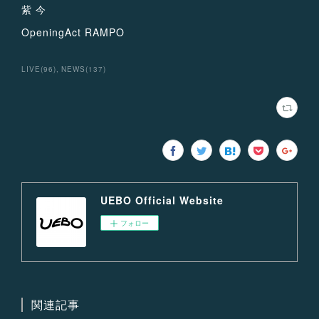
紫 今
OpeningAct RAMPO
LIVE
(
96
)
NEWS
(
137
)
UEBO Official Website
フォロー
関連記事