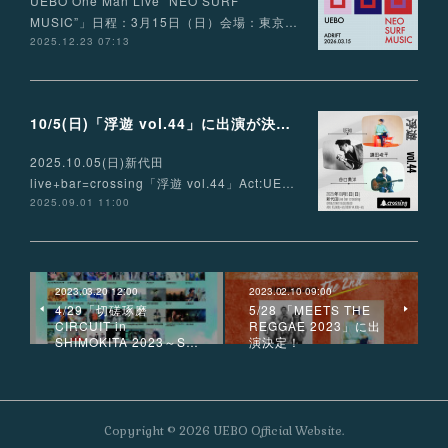
UEBO One Man Live “NEO SURF
MUSIC”」日程：3月15日（日）会場：東京…
2025.12.23 07:13
10/5(日)「浮遊 vol.44」に出演が決定！
2025.10.05(日)新代田
live+bar=crossing「浮遊 vol.44」Act:UE…
2025.09.01 11:00
2023.03.20 12:00
2023.02.10 09:00
4/29「切磋琢磨
5/28 「MEETS THE
CIRCUIT in
REGGAE 2023」に出
SHIMOKITA 2023～S…
演決定！
Copyright ©
2026
UEBO Official Website
.