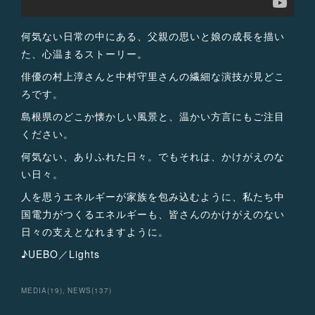
何気ない日常の中にある、父親の思いと娘の成長を描い
た、心温まるストーリー。
俳優の村上淳さんと中村守里さんの繊細な演技が見どこ
ろです。
島根県のどこか懐かしい風景と、温かい方言にもご注目
ください。
何気ない、ありふれた日々。でもそれは、かけがえのな
い日々。
人を思うエネルギーが家族を包み込むように、私たち中
国電力がつくるエネルギーも、皆さんのかけがえのない
日々の支えとなれますように。
♪UEBO／Lights
MEDIA
(
19
)
NEWS
(
137
)