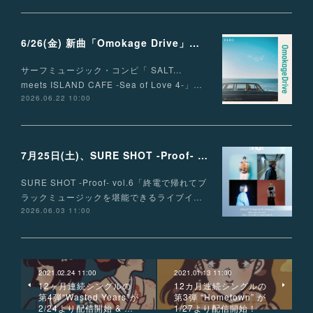
6/26(金) 新曲「Omokage Drive」リリース決定
サーフミュージック・コンピ「 SALT...
meets ISLAND CAFE -Sea of Love 4-」…
2026.06.22 10:00
7月25日(土)、SURE SHOT -Proof- vol.6 出演決定！
SURE SHOT -Proof- vol.6「終電で帰れてブ
ラックミュージックを堪能できるライブイ…
2026.06.03 11:00
2021.02.24 11:00
2021.01.13 11:00
12ヶ月連続シングルの
12カ月連続シングルの
第4弾“Wasted Years”が
第3弾 “Hometown” が
2/24より配信開始 & …
1/27より配信開始！