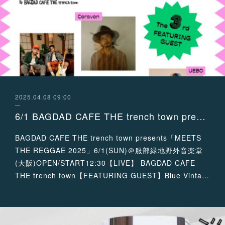
2025.04.08 09:00
6/1 BAGDAD CAFE THE trench town presents 「MEETS THE REGGAE 2025」に出演が決定！
BAGDAD CAFE THE trench town presents「MEETS
THE REGGAE 2025」6/1(SUN)＠服部緑地野外音楽堂
(大阪)OPEN/START12:30【LIVE】 BAGDAD CAFE
THE trench town【FEATURING GUEST】Blue Vinta…