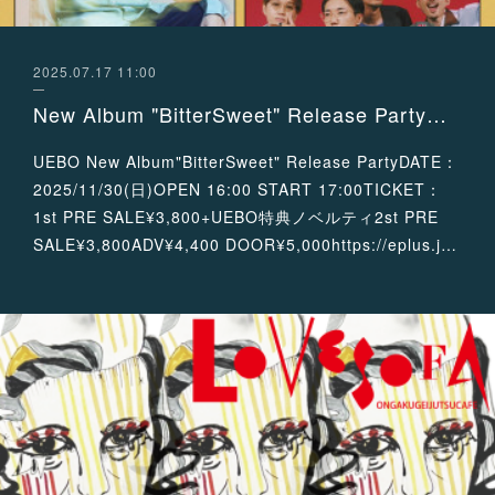
2025.07.17 11:00
New Album "BitterSweet" Release Partyの開催が決定！
UEBO New Album"BitterSweet" Release PartyDATE：
2025/11/30(日)OPEN 16:00 START 17:00TICKET：
1st PRE SALE¥3,800+UEBO特典ノベルティ2st PRE
SALE¥3,800ADV¥4,400 DOOR¥5,000https://eplus.j…