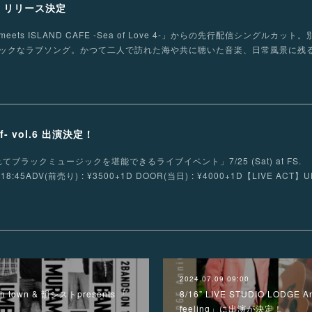
ve」リリース決定
eets ISLAND CAFE -Sea of Love 4-」からの先行配信シングルカッ
ックなラブソング。かつて二人で訪れた海や共に聴いた音楽、日常風景に残
f- vol.6 出演決定！
電で帰れてブラックミュージックを堪能できるライブイベント」7/25 (Sat) at FS.
RT 18:45ADV(前売り) : ¥3500+1D DOOR(当日) : ¥4000+1D【LIVE AC
2024.07.09 09:00
ch town & 韻シストpresents 「
8/16” LIVE STUDIO LODGE An
feeling」に出演が決定！