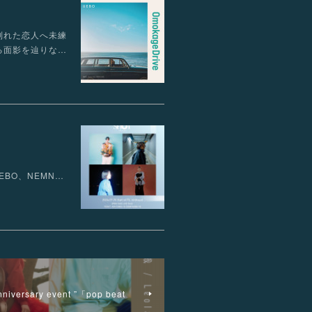
ト。別れた恋人へ未練
る面影を辿りな…
T】UEBO、NEMN…
niversary event ”「pop beat