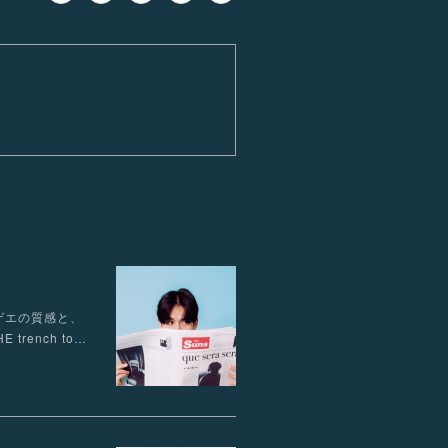
／レゲエの質感と、
rench to…