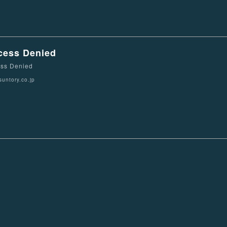
cess Denied
ss Denied
untory.co.jp