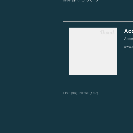
Ac
Acce
www.s
LIVE
(
96
)
NEWS
(
137
)