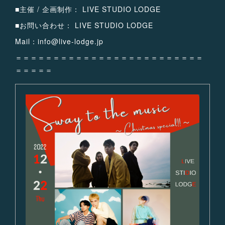
■主催 / 企画制作： LIVE STUDIO LODGE
■お問い合わせ： LIVE STUDIO LODGE
Mail：info@live-lodge.jp
＝＝＝＝＝＝＝＝＝＝＝＝＝＝＝＝＝＝＝＝＝＝＝＝＝
＝＝＝＝＝